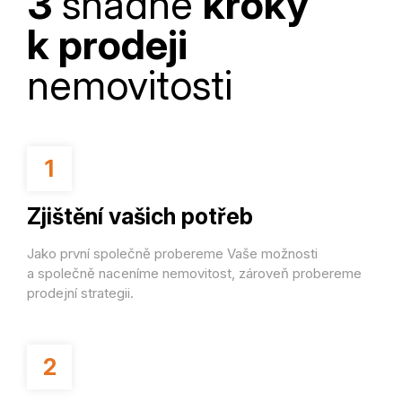
3
snadné
kroky
k prodeji
nemovitosti
1
Zjištění vašich potřeb
Jako první společně probereme Vaše možnosti
a společně naceníme nemovitost, zároveň probereme
prodejní strategii.
2