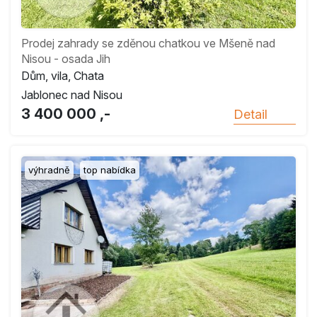
Prodej zahrady se zděnou chatkou ve Mšeně nad
Nisou - osada Jih
Dům, vila, Chata
Jablonec nad Nisou
3 400 000 ,-
Detail
výhradně
top nabídka