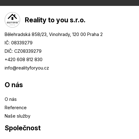
Reality to you s.r.o.
Bělehradská 858/23, Vinohrady, 120 00 Praha 2
IČ: 08339279
DIČ: CZ08339279
+420 608 812 830
info@
realityforyou.cz
O nás
O nás
Reference
Naše služby
Společnost