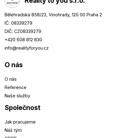
Reality to you s.r.o.
Bělehradská 858/23, Vinohrady, 120 00 Praha 2
IČ: 08339279
DIČ: CZ08339279
+420 608 812 830
info@
realityforyou.cz
O nás
O nás
Reference
Naše služby
Společnost
Jak pracujeme
Náš tým