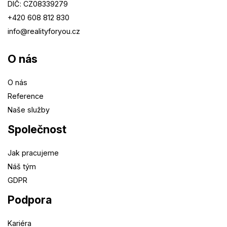
DIČ: CZ08339279
+420 608 812 830
info@
realityforyou.cz
O nás
O nás
Reference
Naše služby
Společnost
Jak pracujeme
Náš tým
GDPR
Podpora
Kariéra