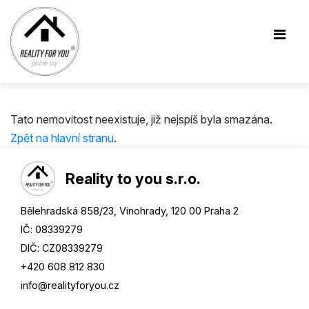
Tato nemovitost neexistuje, již nejspíš byla smazána.
Zpět na hlavní stranu
.
Reality to you s.r.o.
Bělehradská 858/23, Vinohrady, 120 00 Praha 2
IČ: 08339279
DIČ: CZ08339279
+420 608 812 830
info@
realityforyou.cz