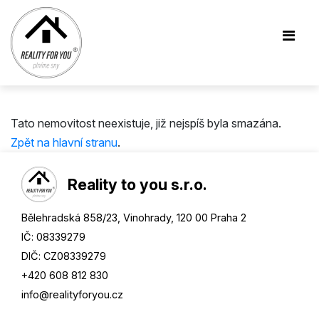
Tato nemovitost neexistuje, již nejspíš byla smazána.
Zpět na hlavní stranu
.
Reality to you s.r.o.
Bělehradská 858/23, Vinohrady, 120 00 Praha 2
IČ: 08339279
DIČ: CZ08339279
+420 608 812 830
info@
realityforyou.cz