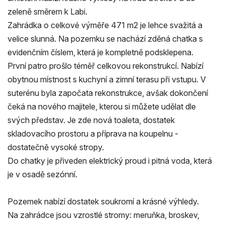
zeleně směrem k Labi.
Zahrádka o celkové výměře 471 m2 je lehce svažitá a
velice slunná. Na pozemku se nachází zděná chatka s
evidenčním číslem, která je kompletně podsklepena.
První patro prošlo téměř celkovou rekonstrukcí. Nabízí
obytnou místnost s kuchyní a zimní terasu při vstupu. V
suterénu byla započata rekonstrukce, avšak dokončení
čeká na nového majitele, kterou si můžete udělat dle
svých představ. Je zde nová toaleta, dostatek
skladovacího prostoru a příprava na koupelnu -
dostatečně vysoké stropy.
Do chatky je přiveden elektrický proud i pitná voda, která
je v osadě sezónní.
Pozemek nabízí dostatek soukromí a krásné výhledy.
Na zahrádce jsou vzrostlé stromy: meruňka, broskev,