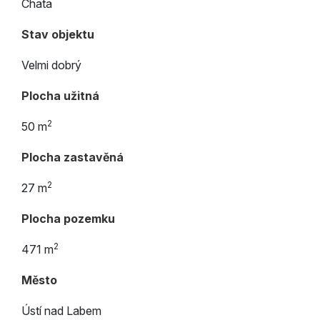
Chata
Stav objektu
Velmi dobrý
Plocha užitná
2
50 m
Plocha zastavěná
2
27 m
Plocha pozemku
2
471 m
Město
Ústí nad Labem