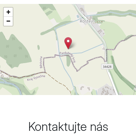
Leaflet
|
©
OpenStreetMap
+
−
Kontaktujte nás