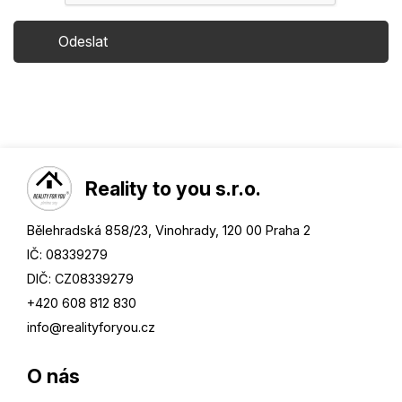
Reality to you s.r.o.
Bělehradská 858/23, Vinohrady, 120 00 Praha 2
IČ: 08339279
DIČ: CZ08339279
+420 608 812 830
info@
realityforyou.cz
O nás