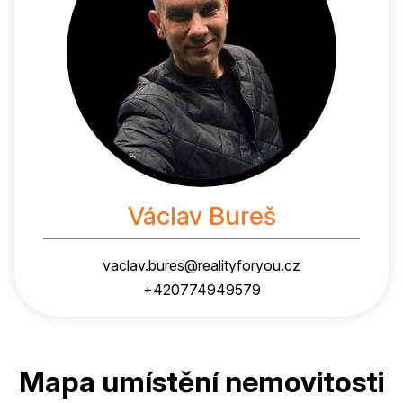
Václav Bureš
vaclav.bures@realityforyou.cz
+420774949579
Mapa umístění nemovitosti
?